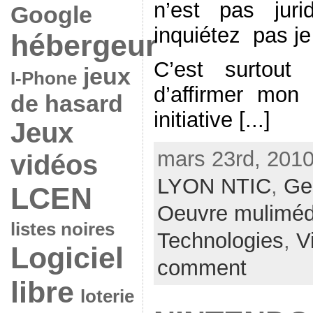
n’est pas jur
Google
inquiétez pas je
hébergeur
C’est surtout
jeux
I-Phone
d’affirmer mon 
de hasard
initiative [...]
Jeux
mars 23rd, 2010
vidéos
LYON NTIC
,
Ge
LCEN
Oeuvre muliméd
listes noires
Technologies
,
V
Logiciel
comment
libre
loterie