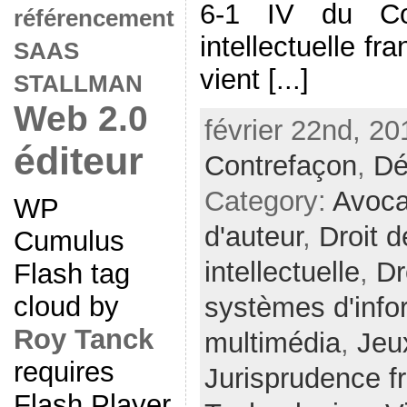
6-1 IV du Co
référencement
intellectuelle fr
SAAS
vient [...]
STALLMAN
Web 2.0
février 22nd, 20
éditeur
Contrefaçon
,
Dé
Category:
Avoc
WP
d'auteur
,
Droit d
Cumulus
intellectuelle
,
Dr
Flash tag
cloud by
systèmes d'info
Roy Tanck
multimédia
,
Jeu
requires
Jurisprudence f
Flash Player