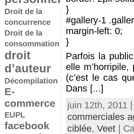
}
Droit de la
#gallery-1 .galle
concurrence
margin-left: 0;
Droit de la
}
consommation
droit
Parfois la publi
elle m’horripile, 
d’auteur
(c’est le cas que
Décompilation
Dans [...]
E-
commerce
juin 12th, 2011 
EUPL
commerciales a
facebook
ciblée
,
Veet
| Ca