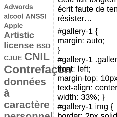
Adwords
écrit faute de te
alcool
ANSSI
résister…
Apple
#gallery-1 {
Artistic
margin: auto;
license
BSD
}
CNIL
CJUE
#gallery-1 .galle
Contrefaçon
float: left;
margin-top: 10px
données
text-align: center
à
width: 33%; }
caractère
#gallery-1 img {
personnel
border: 2px solid