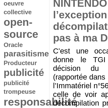
NINTENDO 
oeuvre
collective
l’exception
open-
décompilat
source
pas à ma D
Oracle
C’est une occ
parasitisme
donne le TGI
Producteur
décision du
publicité
(rapportée dans 
publicité
l’Immatériel n°5
trompeuse
celle de voir ap
responsabilité
décompilation pr