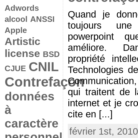
Adwords
Quand je donne
alcool
ANSSI
toujours un
Apple
powerpoint qu
Artistic
améliore. D
license
BSD
propriété intell
CNIL
CJUE
Technologies de 
Contrefaçon
Communication,
qui traitent de 
données
internet et je c
à
cite en [...]
caractère
février 1st, 201
personnel