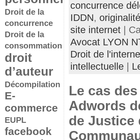
concurrence dél
Droit de la
IDDN
,
originalit
concurrence
site internet
| Ca
Droit de la
Avocat LYON N
consommation
Droit de l'interne
droit
intellectuelle
|
L
d’auteur
Décompilation
Le cas des
E-
Adwords de
commerce
de Justice
EUPL
facebook
Communau