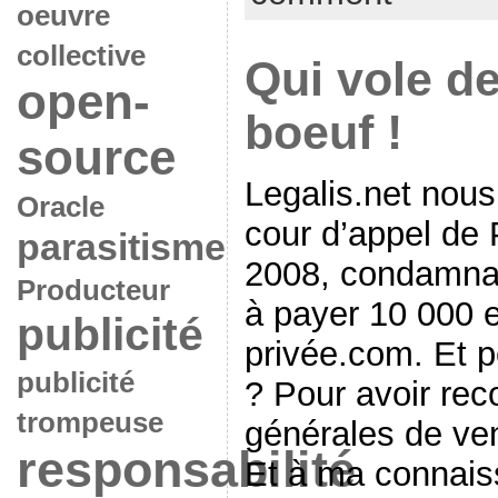
oeuvre
collective
Qui vole d
open-
boeuf !
source
Legalis.net nous
Oracle
cour d’appel de
parasitisme
2008, condamnan
Producteur
à payer 10 000 
publicité
privée.com. Et 
publicité
? Pour avoir rec
trompeuse
générales de ven
responsabilité
Et à ma connais