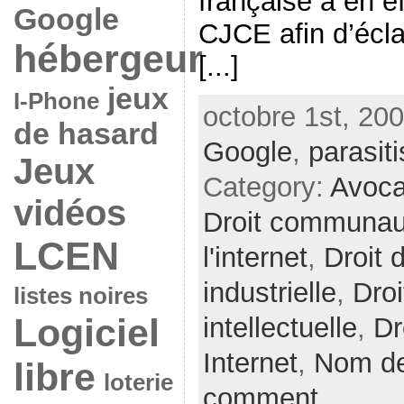
française a en eff
Google
CJCE afin d’écla
hébergeur
[...]
jeux
I-Phone
octobre 1st, 200
de hasard
Google
,
parasit
Jeux
Category:
Avoc
vidéos
Droit communau
LCEN
l'internet
,
Droit 
industrielle
,
Droi
listes noires
Logiciel
intellectuelle
,
Dr
Internet
,
Nom d
libre
loterie
comment