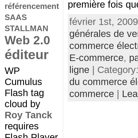
première fois que
référencement
SAAS
février 1st, 200
STALLMAN
générales de ve
Web 2.0
commerce élect
éditeur
E-commerce
,
pa
ligne
| Category
WP
du commerce él
Cumulus
Flash tag
commerce
|
Lea
cloud by
Roy Tanck
requires
Flash Player