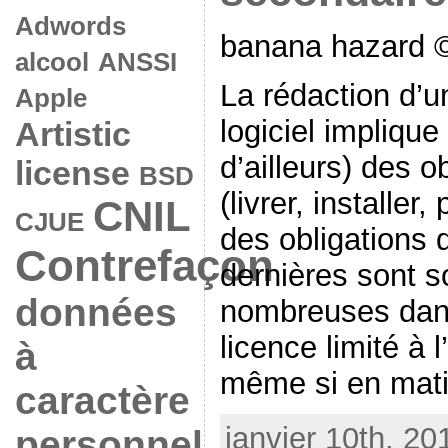
Adwords
banana hazard ©
alcool
ANSSI
La rédaction d’u
Apple
logiciel impliqu
Artistic
d’ailleurs) des o
license
BSD
(livrer, installer,
CNIL
CJUE
des obligations 
Contrefaçon
dernières sont 
données
nombreuses dans
licence limité à l’
à
même si en matièr
caractère
janvier 10th, 20
personnel