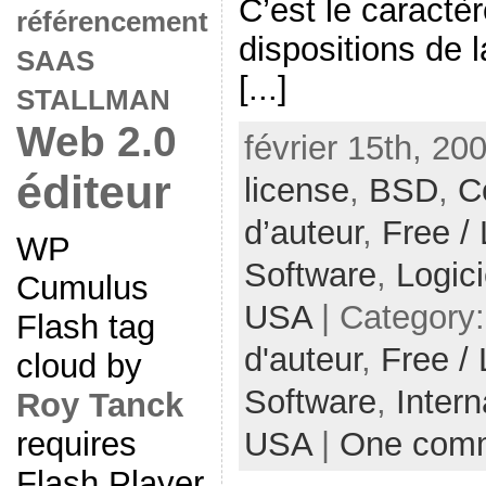
C’est le caractè
référencement
dispositions de l
SAAS
[...]
STALLMAN
Web 2.0
février 15th, 20
éditeur
license
,
BSD
,
C
d’auteur
,
Free /
WP
Software
,
Logici
Cumulus
USA
| Category
Flash tag
d'auteur
,
Free /
cloud by
Software
,
Intern
Roy Tanck
requires
USA
|
One com
Flash Player