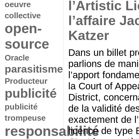
l’Artistic L
oeuvre
collective
l’affaire J
open-
Katzer
source
Dans un billet p
Oracle
parlions de man
parasitisme
l’apport fondame
Producteur
la Court of Appe
publicité
District, concer
publicité
de la validité de
trompeuse
exactement de l’
responsabilité
licence de type