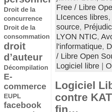
Free / Libre Op
Droit de la
LIcences libres
concurrence
source
,
Préjudi
Droit de la
LYON NTIC
,
Av
consommation
droit
l'informatique
,
D
d’auteur
/ Libre Open So
Logiciel libre
|
O
Décompilation
E-
Logiciel Li
commerce
contre KAT
EUPL
facebook
fin…