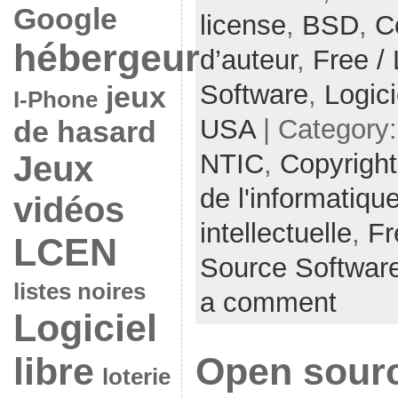
Google
license
,
BSD
,
C
hébergeur
d’auteur
,
Free /
Software
,
Logici
jeux
I-Phone
USA
| Category
de hasard
NTIC
,
Copyright
Jeux
de l'informatiqu
vidéos
intellectuelle
,
Fr
LCEN
Source Softwar
listes noires
a comment
Logiciel
libre
Open source
loterie