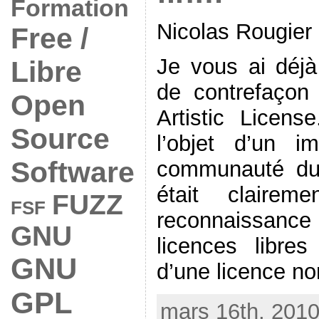
Formation
Nicolas Rougier
Free /
Je vous ai déjà 
Libre
de contrefaçon 
Open
Artistic License
Source
l’objet d’un i
Software
communauté du l
était clairem
FUZZ
FSF
reconnaissanc
GNU
licences libre
GNU
d’une licence non
GPL
mars 16th, 2010