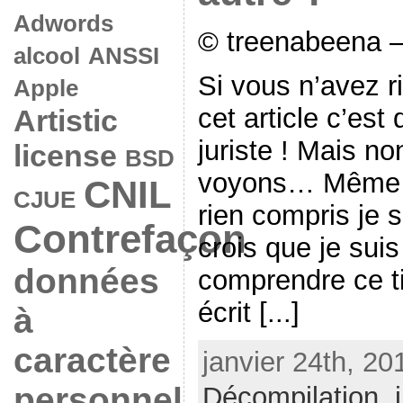
Adwords
© treenabeena –
alcool
ANSSI
Si vous n’avez r
Apple
cet article c’est
Artistic
juriste ! Mais no
license
BSD
voyons… Même le
CNIL
CJUE
rien compris je s
Contrefaçon
crois que je suis
données
comprendre ce tit
écrit [...]
à
caractère
janvier 24th, 20
personnel
Décompilation
,