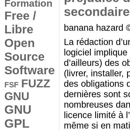
Formation
secondaire
Free /
Libre
banana hazard ©
Open
La rédaction d’u
logiciel impliqu
Source
d’ailleurs) des o
Software
(livrer, installer,
FUZZ
des obligations 
FSF
dernières sont 
GNU
nombreuses dans
GNU
licence limité à l’
GPL
même si en matièr