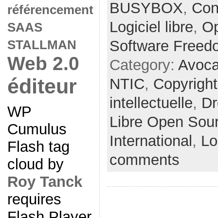
BUSYBOX
,
Con
référencement
Logiciel libre
,
O
SAAS
Software Freed
STALLMAN
Web 2.0
Category:
Avoc
éditeur
NTIC
,
Copyright
intellectuelle
,
Dr
WP
Libre Open Sou
Cumulus
International
,
Lo
Flash tag
comments
cloud by
Roy Tanck
requires
Flash Player