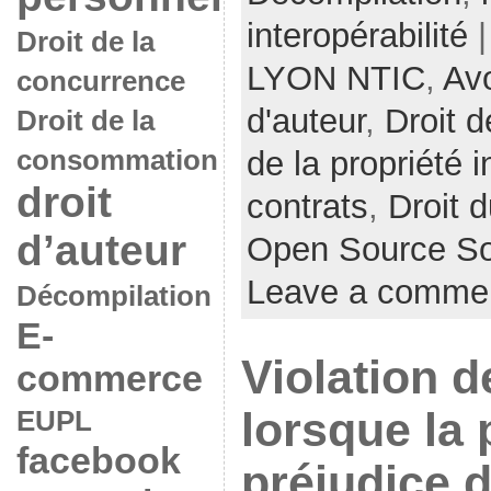
interopérabilité
|
Droit de la
LYON NTIC
,
Av
concurrence
d'auteur
,
Droit d
Droit de la
consommation
de la propriété i
droit
contrats
,
Droit d
d’auteur
Open Source So
Leave a comme
Décompilation
E-
Violation d
commerce
lorsque la
EUPL
facebook
préjudice 