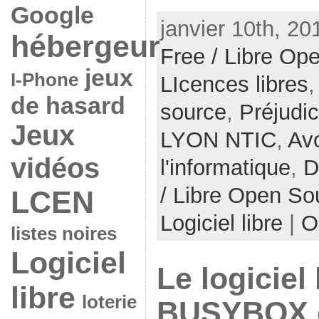
Google
janvier 10th, 20
hébergeur
Free / Libre Op
jeux
I-Phone
LIcences libres
de hasard
source
,
Préjudi
Jeux
LYON NTIC
,
Av
vidéos
l'informatique
,
D
/ Libre Open So
LCEN
Logiciel libre
|
O
listes noires
Logiciel
Le logiciel
libre
loterie
BUSYBOX c