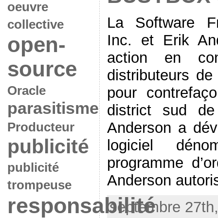
oeuvre
La Software F
collective
Inc. et Erik A
open-
action en con
source
distributeurs de
Oracle
pour contrefaç
parasitisme
district sud d
Anderson a dév
Producteur
publicité
logiciel dé
programme d’or
publicité
Anderson autorise
trompeuse
responsabilité
septembre 27th,