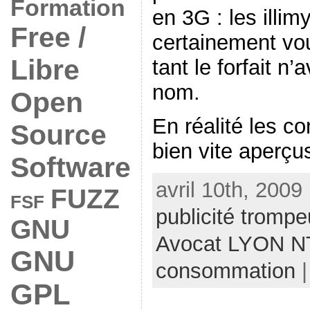
Formation
en 3G : les illim
Free /
certainement vou
Libre
tant le forfait n’a
nom.
Open
En réalité les 
Source
bien vite aperçus
Software
avril 10th, 2009
FUZZ
FSF
publicité tromp
GNU
Avocat LYON N
GNU
consommation
GPL