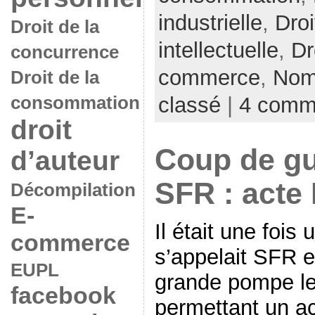
industrielle
,
Droi
Droit de la
intellectuelle
,
Dr
concurrence
commerce
,
Nom
Droit de la
classé
|
4 comm
consommation
droit
Coup de gu
d’auteur
SFR : acte 
Décompilation
E-
Il était une fois
commerce
s’appelait SFR e
EUPL
grande pompe l
facebook
permettant un acc