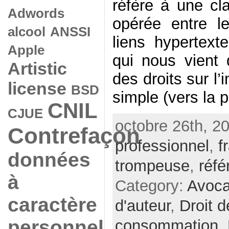
réfère à une cla
Adwords
opérée entre le
alcool
ANSSI
liens hypertexte
Apple
qui nous vient 
Artistic
des droits sur l’i
license
BSD
simple (vers la pa
CNIL
CJUE
octobre 26th, 2
Contrefaçon
professionnel
,
f
données
trompeuse
,
réf
à
Category:
Avoc
caractère
d'auteur
,
Droit d
personnel
consommation
,