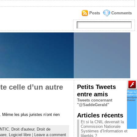
Posts
Comments
te celle d’un autre
Petits Tweets
entre amis
Plugin by
wpburn.
wordpre
Tweets concernant
themes
"@SaddeGerald"
Articles récents
… Même les plus juristes n’ont rien
Et si la CNIL devenait la
Commission Nationale
 NTIC
,
Droit d'auteur
,
Droit de
Systèmes d’Information et
ware
,
Logiciel libre
|
Leave a comment
libertés ?