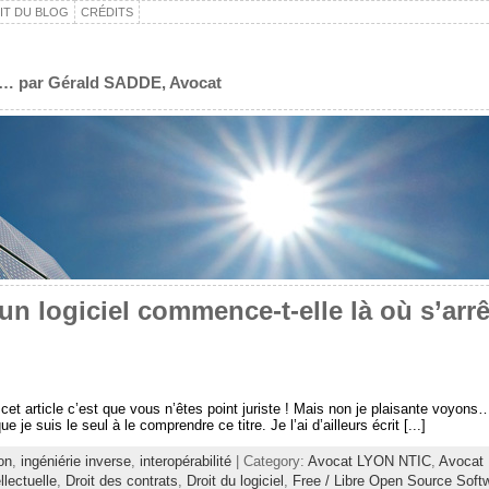
IT DU BLOG
CRÉDITS
t, … par Gérald SADDE, Avocat
’un logiciel commence-t-elle là où s’arrê
 cet article c’est que vous n’êtes point juriste ! Mais non je plaisante voyons
ue je suis le seul à le comprendre ce titre. Je l’ai d’ailleurs écrit [...]
on
,
ingéniérie inverse
,
interopérabilité
| Category:
Avocat LYON NTIC
,
Avocat
llectuelle
,
Droit des contrats
,
Droit du logiciel
,
Free / Libre Open Source Soft