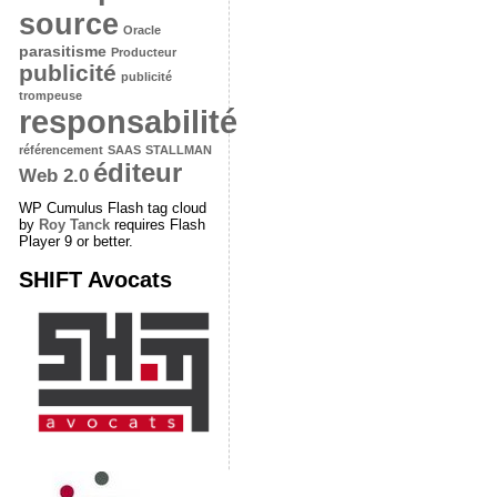
source
Oracle
parasitisme
Producteur
publicité
publicité
trompeuse
responsabilité
référencement
SAAS
STALLMAN
éditeur
Web 2.0
WP Cumulus Flash tag cloud
by
Roy Tanck
requires Flash
Player 9 or better.
SHIFT Avocats