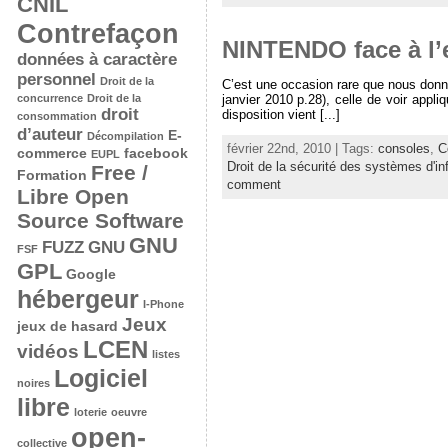
CNIL
Contrefaçon
NINTENDO face à l’
données à caractère
personnel
Droit de la
C’est une occasion rare que nous donn
concurrence
Droit de la
janvier 2010 p.28), celle de voir appli
droit
disposition vient [...]
consommation
d’auteur
E-
Décompilation
février 22nd, 2010 | Tags:
consoles
,
C
commerce
facebook
EUPL
Droit de la sécurité des systèmes d'in
Free /
Formation
comment
Libre Open
Source Software
GNU
FUZZ
GNU
FSF
GPL
Google
hébergeur
I-Phone
Jeux
jeux de hasard
LCEN
vidéos
listes
Logiciel
noires
libre
loterie
oeuvre
open-
collective