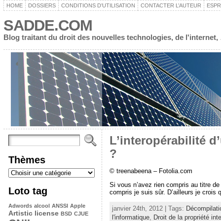
HOME
DOSSIERS
CONDITIONS D’UTILISATION
CONTACTER L’AUTEUR
ESPR
SADDE.COM
Blog traitant du droit des nouvelles technologies, de l'interne
L’interopérabilité d
?
Thèmes
© treenabeena – Fotolia.com
Si vous n’avez rien compris au titre de
Loto tag
compris je suis sûr. D’ailleurs je crois q
Adwords
alcool
ANSSI
Apple
janvier 24th, 2012 | Tags:
Décompilati
Artistic license
BSD
CJUE
l'informatique
,
Droit de la propriété inte