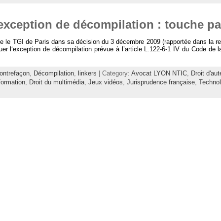
exception de décompilation : touche pa
e le TGI de Paris dans sa décision du 3 décembre 2009 (rapportée dans la re
quer l‘exception de décompilation prévue à l’article L.122-6-1 IV du Code de la 
ontrefaçon
,
Décompilation
,
linkers
| Category:
Avocat LYON NTIC
,
Droit d'aut
formation
,
Droit du multimédia
,
Jeux vidéos
,
Jurisprudence française
,
Technol