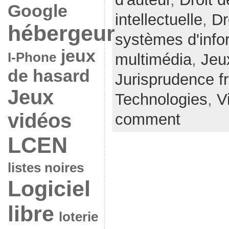
Google
intellectuelle
,
Dr
hébergeur
systèmes d'info
jeux
I-Phone
multimédia
,
Jeu
de hasard
Jurisprudence f
Jeux
Technologies
,
V
vidéos
comment
LCEN
listes noires
Logiciel
libre
loterie