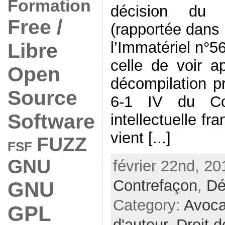
Formation
décision du
Free /
(rapportée dans 
l’Immatériel n°5
Libre
celle de voir ap
Open
décompilation pr
Source
6-1 IV du Co
Software
intellectuelle fr
vient [...]
FUZZ
FSF
GNU
février 22nd, 20
Contrefaçon
,
Dé
GNU
Category:
Avoc
GPL
d'auteur
,
Droit d