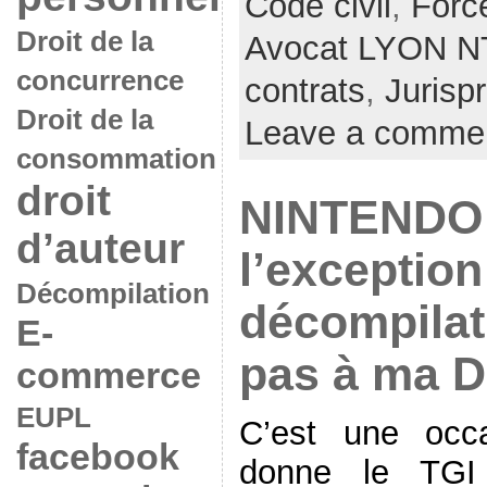
Code civil
,
Forc
Droit de la
Avocat LYON N
concurrence
contrats
,
Jurisp
Droit de la
Leave a comme
consommation
droit
NINTENDO 
d’auteur
l’exception
Décompilation
décompilat
E-
pas à ma D
commerce
EUPL
C’est une occ
facebook
donne le TGI