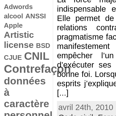
Adwords
indispensable e
alcool
ANSSI
Elle permet de 
Apple
relations cont
Artistic
pragmatisme fa
license
manifestemen
BSD
CNIL
empêcher l’un
CJUE
d’exécuter ses 
Contrefaçon
bonne foi. Lorsq
données
esprits j’expliq
à
[...]
caractère
avril 24th, 2010
personnel