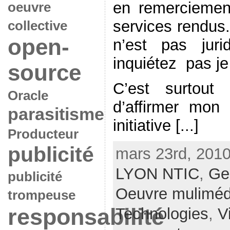
en remercieme
oeuvre
services rendus.
collective
open-
n’est pas jur
inquiétez pas je
source
C’est surtout
Oracle
d’affirmer mon 
parasitisme
initiative [...]
Producteur
publicité
mars 23rd, 2010
LYON NTIC
,
Ge
publicité
Oeuvre muliméd
trompeuse
responsabilité
Technologies
,
V