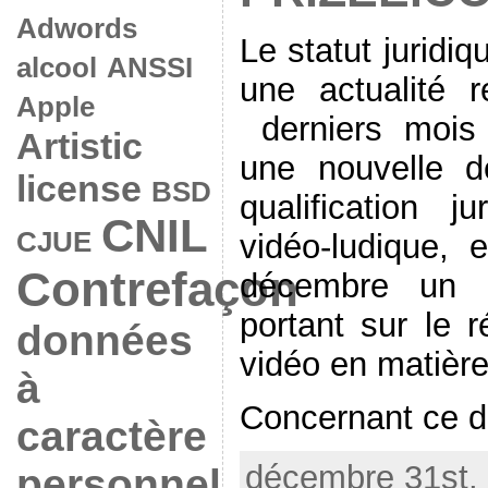
Adwords
Le statut juridi
alcool
ANSSI
une actualité r
Apple
derniers mois
Artistic
une nouvelle d
license
BSD
qualification j
CNIL
CJUE
vidéo-ludique,
Contrefaçon
décembre un r
portant sur le r
données
vidéo en matière 
à
Concernant ce der
caractère
décembre 31st, 
personnel