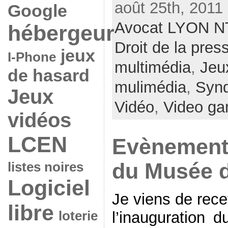
août 25th, 2011
Google
Avocat LYON N
hébergeur
Droit de la pres
jeux
I-Phone
multimédia
,
Jeu
de hasard
mulimédia
,
Synd
Jeux
Vidéo
,
Video g
vidéos
LCEN
Evènement 
du Musée d
listes noires
Logiciel
Je viens de rece
libre
l’inauguration 
loterie