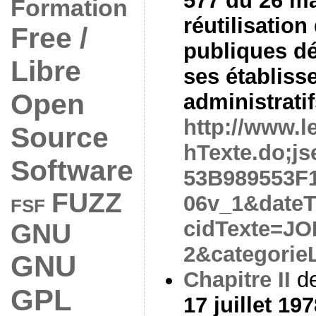
577 du 26 mai
Formation
réutilisatio
Free /
publiques dé
Libre
ses établiss
Open
administrati
http://www.le
Source
hTexte.do;j
Software
53B989553F1
FUZZ
06v_1&dateT
FSF
cidTexte=J
GNU
2&categorie
GNU
Chapitre II
de
GPL
17 juillet 19