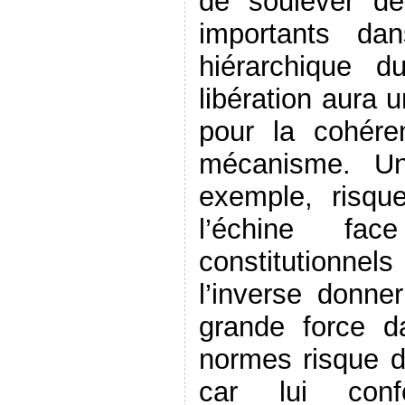
de soulever de
importants da
hiérarchique d
libération aura 
pour la cohéren
mécanisme. Un
exemple, risqu
l’échine f
constitutionn
l’inverse donne
grande force d
normes risque d
car lui conf