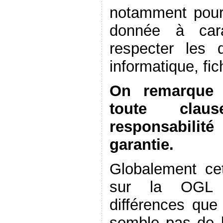
notamment pour l
donnée à cara
respecter les d
informatique, fich
On remarque 
toute clau
responsabilit
garantie.
Globalement cet
sur la OGL b
différences que
semble pas de la