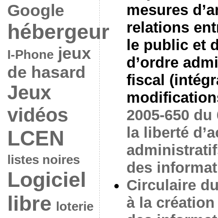
Google
mesures d’a
relations ent
hébergeur
le public et 
jeux
I-Phone
d’ordre admin
de hasard
fiscal (intég
Jeux
modifications
vidéos
2005-650 du 6
la liberté d
LCEN
administratif
listes noires
des informat
Logiciel
Circulaire du
libre
à la création
loterie