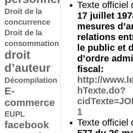
Texte officiel
Droit de la
17 juillet 19
concurrence
mesures d’a
Droit de la
relations ent
consommation
le public et 
droit
d’ordre admin
d’auteur
fiscal:
http://www.le
Décompilation
E-
hTexte.do?
cidTexte=J
commerce
1
EUPL
Texte officie
facebook