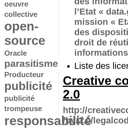
des informat
oeuvre
l’Etat « data
collective
mission « Eta
open-
des disposit
source
droit de réut
informations
Oracle
parasitisme
Liste des lic
Producteur
Creative 
publicité
2.0
publicité
trompeuse
http://creativ
responsabilité
/by/2.0/legalco