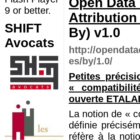
Open Dat
9 or better.
Attribution
SHIFT
By) v1.0
Avocats
http://opendat
es/by/1.0/
Petites précis
« compatibili
ouverte ETAL
La notion de « c
définie précisém
réfère à la not