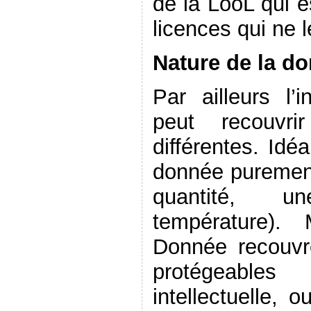
de la LooL qui e
licences qui ne l
Nature de la d
Par ailleurs l’
peut recouvri
différentes. Idé
donnée purement
quantité, u
température).
Donnée recouvr
protégeables
intellectuelle, 