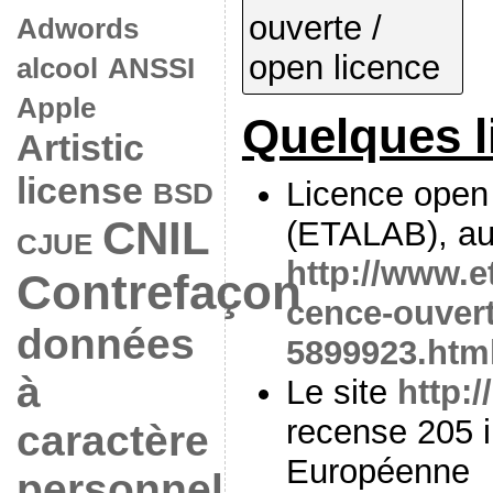
Adwords
alcool
ANSSI
Apple
Quelques l
Artistic
license
Licence open d
BSD
CNIL
(ETALAB), au
CJUE
http://www.e
Contrefaçon
cence-ouvert
données
5899923.htm
à
Le site
http:/
recense 205 i
caractère
Européenne
personnel