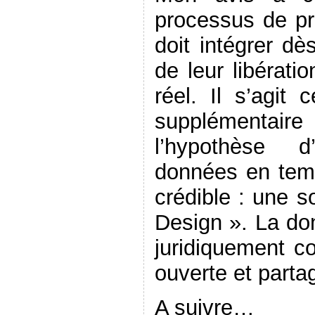
processus de pr
doit intégrer dè
de leur libérati
réel. Il s’agit 
supplémenta
l’hypothèse d
données en tem
crédible : une s
Design ». La don
juridiquement co
ouverte et parta
A suivre…