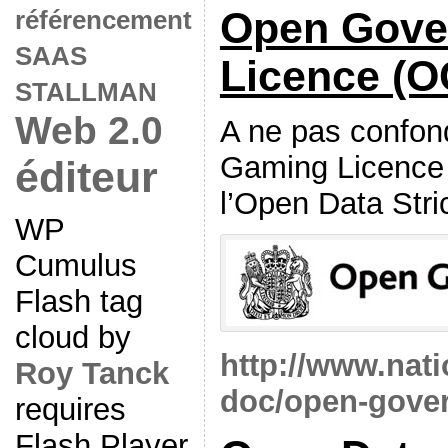
Open Gove
référencement
SAAS
Licence (O
STALLMAN
Web 2.0
A ne pas confon
Gaming Licence 
éditeur
l’Open Data Stri
WP
Cumulus
Flash tag
cloud by
http://www.nati
Roy Tanck
doc/open-gover
requires
Flash Player