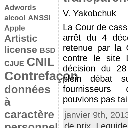
Adwords
V. Yakobchuk
alcool
ANSSI
La Cour de cass
Apple
arrêt du 4 déc
Artistic
retenue par la 
license
BSD
contre le site
CNIL
CJUE
décision du 2
Contrefaçon
plein débat s
données
fournisseurs
pouvions pas tair
à
caractère
janvier 9th, 201
personnel
de prix
,
Leguid