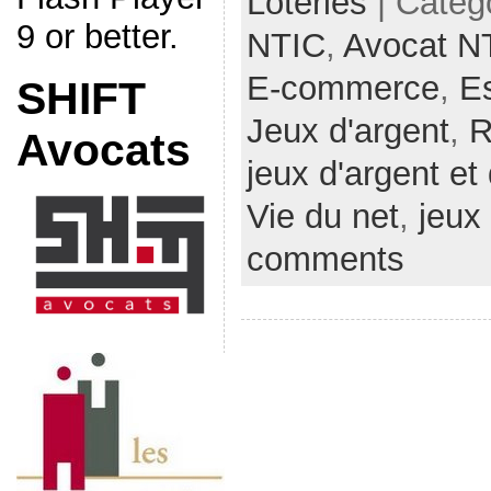
Loteries
| Categ
9 or better.
NTIC
,
Avocat N
E-commerce
,
Es
SHIFT
Jeux d'argent
,
R
Avocats
jeux d'argent et
Vie du net
,
jeux
comments