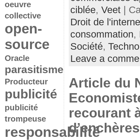
oeuvre
ciblée
,
Veet
| Ca
collective
Droit de l'interne
open-
consommation
,
source
Société
,
Techno
Leave a comme
Oracle
parasitisme
Article du
Producteur
publicité
Economiste
publicité
recourant 
trompeuse
d’enchères
responsabilité