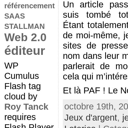
Un article pass
référencement
suis tombé to
SAAS
Étant totalemen
STALLMAN
de moi-même, je
Web 2.0
sites de press
éditeur
nom dans leur mo
WP
parlerait de mo
Cumulus
cela qui m’intér
Flash tag
Et là PAF ! Le No
cloud by
octobre 19th, 2
Roy Tanck
requires
Jeux d'argent
,
j
Flash Player