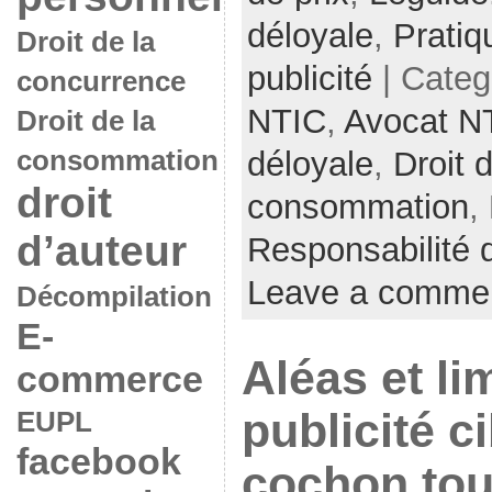
déloyale
,
Pratiq
Droit de la
publicité
| Categ
concurrence
NTIC
,
Avocat N
Droit de la
consommation
déloyale
,
Droit d
droit
consommation
,
d’auteur
Responsabilité 
Leave a comme
Décompilation
E-
Aléas et li
commerce
publicité c
EUPL
facebook
cochon tou