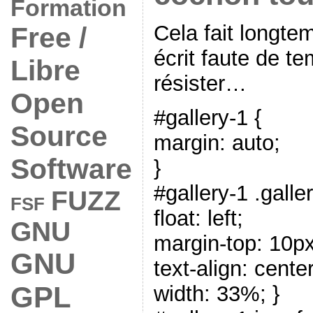
Formation
Cela fait longtem
Free /
écrit faute de te
Libre
résister…
Open
#gallery-1 {
Source
margin: auto;
Software
}
#gallery-1 .galle
FUZZ
FSF
float: left;
GNU
margin-top: 10px
GNU
text-align: center
GPL
width: 33%; }