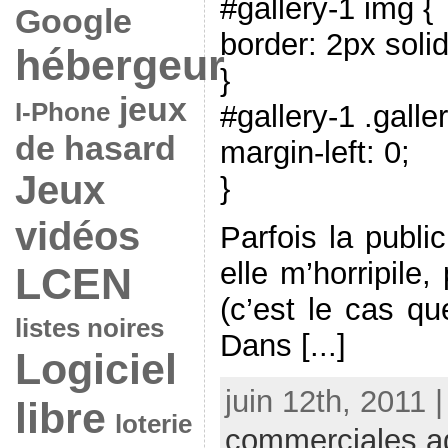
#gallery-1 img {
Google
border: 2px solid
hébergeur
}
jeux
I-Phone
#gallery-1 .galle
de hasard
margin-left: 0;
Jeux
}
vidéos
Parfois la publi
elle m’horripile, 
LCEN
(c’est le cas que
listes noires
Dans [...]
Logiciel
juin 12th, 2011 
libre
loterie
commerciales a