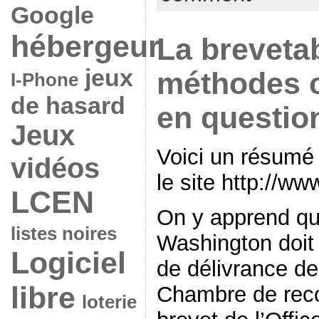
Google
hébergeur
La brevetab
jeux
méthodes 
I-Phone
de hasard
en questio
Jeux
Voici un résumé d
vidéos
le site http://ww
LCEN
On y apprend qu
listes noires
Washington doit 
Logiciel
de délivrance de
libre
Chambre de reco
loterie