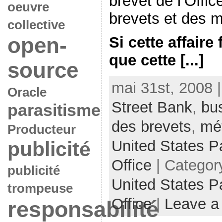
brevet de l’Offi
oeuvre
brevets et des 
collective
open-
Si cette affaire 
que cette [...]
source
mai 31st, 2008 
Oracle
Street Bank
,
bu
parasitisme
des brevets
,
mé
Producteur
United States P
publicité
Office
| Categor
publicité
United States P
trompeuse
Office
|
Leave a
responsabilité