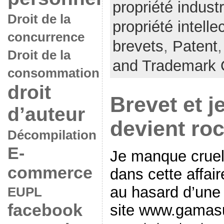
propriété industr
Droit de la
propriété intelle
concurrence
brevets
,
Patent
Droit de la
and Trademark O
consommation
droit
Brevet et j
d’auteur
devient rock
Décompilation
E-
Je manque cruel
commerce
dans cette affair
au hasard d’une 
EUPL
facebook
site www.gamasu