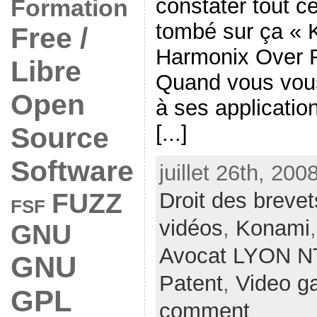
constater tout ce
Formation
tombé sur ça «
Free /
Harmonix Over 
Libre
Quand vous vous 
Open
à ses application
[...]
Source
Software
juillet 26th, 200
Droit des brevet
FUZZ
FSF
vidéos
,
Konami
GNU
Avocat LYON N
GNU
Patent
,
Video g
GPL
comment