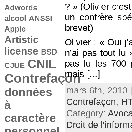
? » (Olivier c’e
Adwords
un confrère spé
alcool
ANSSI
brevet)
Apple
Artistic
Olivier : « Oui j
license
n’ai pas tout lu 
BSD
CNIL
pas lu les 700 
CJUE
mais [...]
Contrefaçon
mars 6th, 2010 
données
Contrefaçon
,
H
à
Category:
Avoca
caractère
Droit de l'inform
personnel