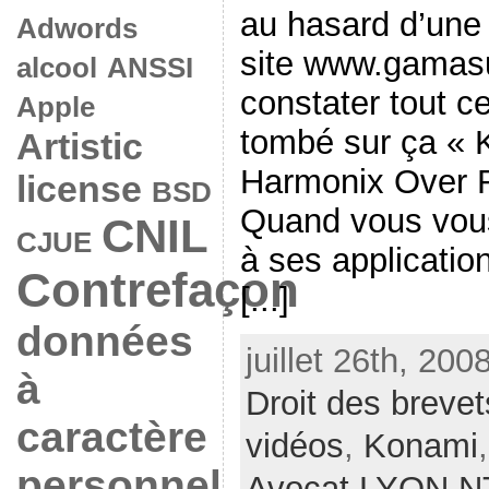
au hasard d’une 
Adwords
site www.gamasu
alcool
ANSSI
constater tout ce
Apple
tombé sur ça «
Artistic
Harmonix Over 
license
BSD
Quand vous vous 
CNIL
CJUE
à ses application
Contrefaçon
[...]
données
juillet 26th, 200
à
Droit des brevet
caractère
vidéos
,
Konami
personnel
Avocat LYON N