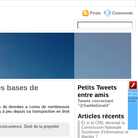
Posts
Comments
es bases de
Petits Tweets
entre amis
Plugin by
wpburn.
wordpre
Tweets concernant
themes
"@SaddeGerald"
ses de données a connu de nombreuses
 à peu depuis sa transposition en droit
Articles récents
Et si la CNIL devenait la
 concurrence
,
Droit de la propriété
Commission Nationale
Systèmes d’Information et
libertés ?