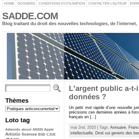
HOME
DOSSIERS
CONDITIONS D’UTILISATION
CONTACTER L’AUTEUR
ESPR
SADDE.COM
Blog traitant du droit des nouvelles technologies, de l'interne
L’argent public a-t
données ?
Thèmes
Un petit mot rapide d’une nouvelle 
précisions ces dernières années à forc
français en [...]
Loto tag
mai 2nd, 2010 | Tags:
Annuaire
,
Franc
Adwords
alcool
ANSSI
Apple
intellectuelle
,
Droit sui generis des b
Artistic license
BSD
CJUE