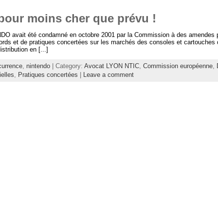
pour moins cher que prévu !
DO avait été condamné en octobre 2001 par la Commission à des amendes pou
ords et de pratiques concertées sur les marchés des consoles et cartouches d
tribution en [...]
currence
,
nintendo
| Category:
Avocat LYON NTIC
,
Commission européenne
,
ielles
,
Pratiques concertées
|
Leave a comment