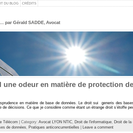
IT DU BLOG
CRÉDITS
t, … par Gérald SADDE, Avocat
-il une odeur en matière de protection d
jurisprudence en matière de base de données. Le droit sui generis des ba
e de décisions. Ce que je considère comme étant un étrange droit s’étoffe peu
e Télécom
| Category:
Avocat LYON NTIC
,
Droit de l'informatique
,
Droit de la
ases de données
,
Pratiques anticoncurrentielles
|
Leave a comment