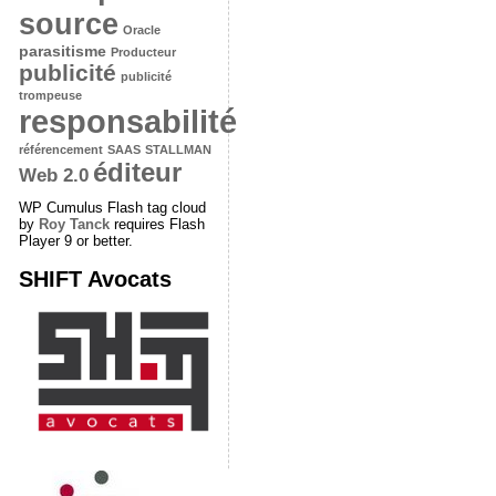
source
Oracle
parasitisme
Producteur
publicité
publicité
trompeuse
responsabilité
référencement
SAAS
STALLMAN
éditeur
Web 2.0
WP Cumulus Flash tag cloud
by
Roy Tanck
requires Flash
Player 9 or better.
SHIFT Avocats