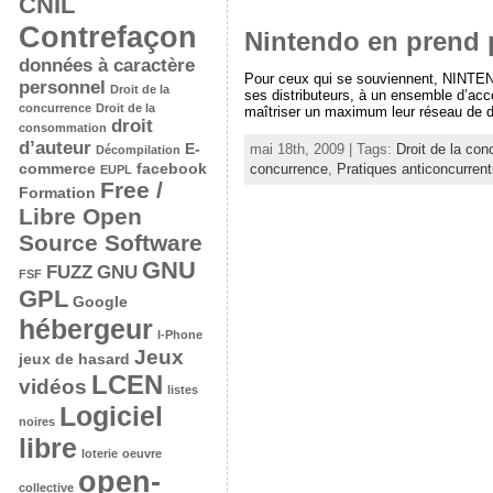
CNIL
Contrefaçon
Nintendo en prend 
données à caractère
Pour ceux qui se souviennent, NINTEN
personnel
Droit de la
ses distributeurs, à un ensemble d’acc
concurrence
Droit de la
maîtriser un maximum leur réseau de dis
droit
consommation
d’auteur
E-
mai 18th, 2009 | Tags:
Droit de la con
Décompilation
commerce
facebook
concurrence
,
Pratiques anticoncurrent
EUPL
Free /
Formation
Libre Open
Source Software
GNU
FUZZ
GNU
FSF
GPL
Google
hébergeur
I-Phone
Jeux
jeux de hasard
LCEN
vidéos
listes
Logiciel
noires
libre
loterie
oeuvre
open-
collective