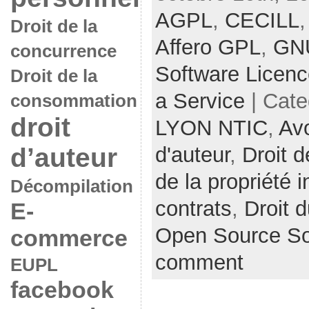
AGPL
,
CECILL
Droit de la
Affero GPL
,
GN
concurrence
Software Licen
Droit de la
a Service
| Cate
consommation
droit
LYON NTIC
,
Av
d’auteur
d'auteur
,
Droit d
de la propriété i
Décompilation
contrats
,
Droit d
E-
Open Source So
commerce
comment
EUPL
facebook