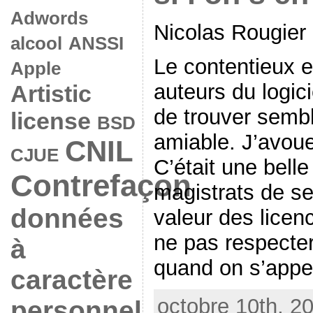
Adwords
Nicolas Rougier
alcool
ANSSI
Le contentieux e
Apple
auteurs du logic
Artistic
de trouver semble
license
BSD
amiable. J’avoue
CNIL
CJUE
C’était une bell
Contrefaçon
magistrats de se
données
valeur des licenc
ne pas respecter
à
quand on s’appell
caractère
octobre 10th, 2
personnel