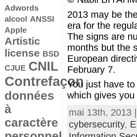
Adwords
2013 may be the
alcool
ANSSI
era for the regul
Apple
The signs are n
Artistic
months but the s
license
BSD
European direct
CNIL
CJUE
February 7.
Contrefaçon
You just have to 
données
which gives you t
à
mai 13th, 2013 
caractère
cybersecurity
,
E
personnel
Information Secu