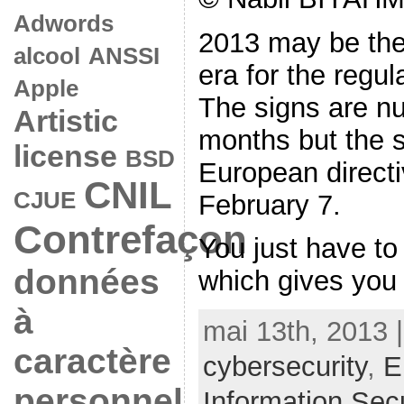
Adwords
2013 may be the
alcool
ANSSI
era for the regul
Apple
The signs are n
Artistic
months but the s
license
BSD
European direct
CNIL
CJUE
February 7.
Contrefaçon
You just have to 
données
which gives you t
à
mai 13th, 2013 
caractère
cybersecurity
,
E
personnel
Information Secu